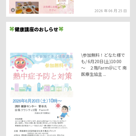
2026 年 06 月 25 日
健康講座のおしらせ
\参加無料！どなた様で
も/ 6月20日(土)10:00
～ ２階Farm＠にて 南
医療生協主 ...