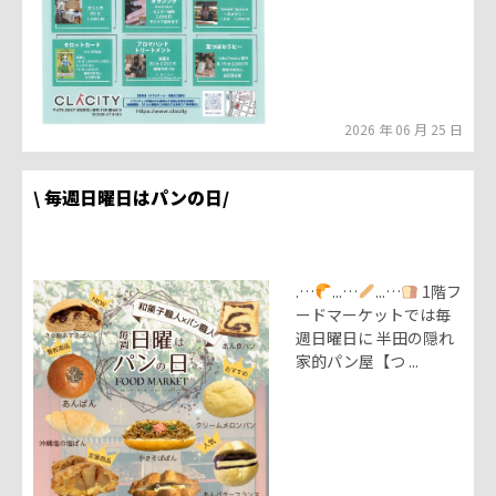
2026 年 06 月 25 日
\ 毎週日曜日はパンの日/
.…
...…
...…
1階フ
ードマーケットでは毎
週日曜日に 半田の隠れ
家的パン屋【つ ...