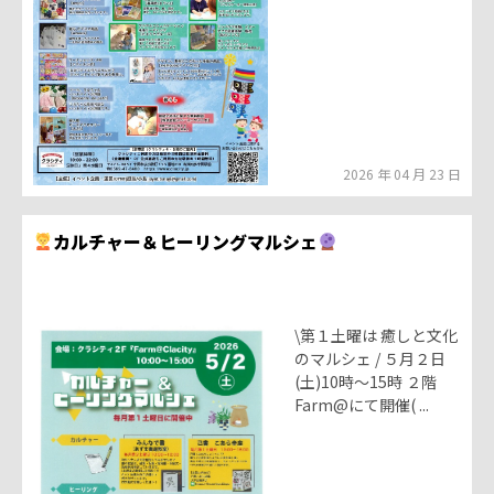
2026 年 04 月 23 日
カルチャー＆ヒーリングマルシェ
\第１土曜は 癒しと文化
のマルシェ / ５月２日
(土)10時～15時 ２階
Farm@にて開催( ...