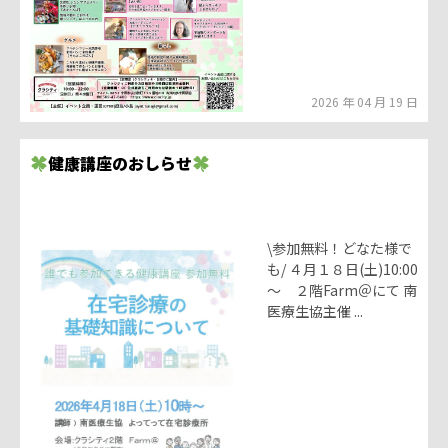
2026 年 04 月 19 日
健康講座のおしらせ
\参加無料！どなた様で
も/ ４月１８日(土)10:00
～ ２階Farm＠にて 南
医療生協主催 ...