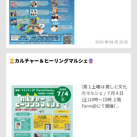
2026 年 06 月 28 日
カルチャー＆ヒーリングマルシェ
\第１土曜は 癒しと文化
のマルシェ / ７月４日
(土)10時～15時 ２階
Farm@にて開催( ...