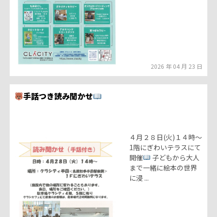
2026 年 04 月 23 日
手話つき読み聞かせ
４月２８日(火)１４時～
1階にぎわいテラスにて
開催
子どもから大人
まで一緒に絵本の世界
に浸 ...