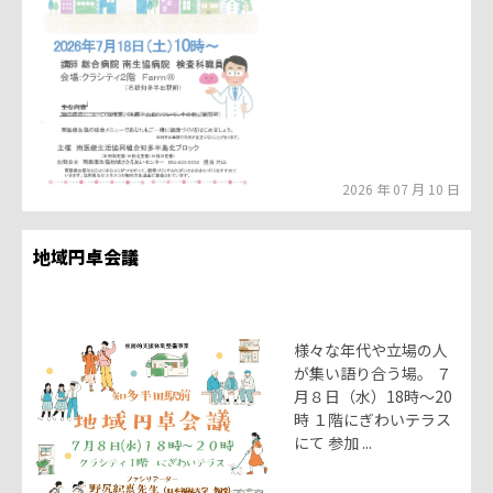
2026 年 07 月 10 日
地域円卓会議
様々な年代や立場の人
が集い語り合う場。 ７
月８日（水）18時～20
時 １階にぎわいテラス
にて 参加 ...