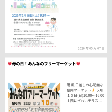
2026 年 05 月 07 日
母の日！みんなのフリーマーケット
雨 風 日差しの心配無な
屋内マーケット
５月
１０日(日)10:00〜16:00
１階にぎわいテラスに
...