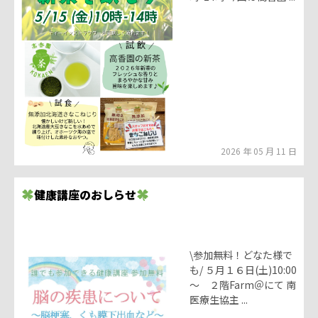
2026 年 05 月 11 日
健康講座のおしらせ
\参加無料！どなた様で
も/ ５月１６日(土)10:00
～ ２階Farm＠にて 南
医療生協主 ...