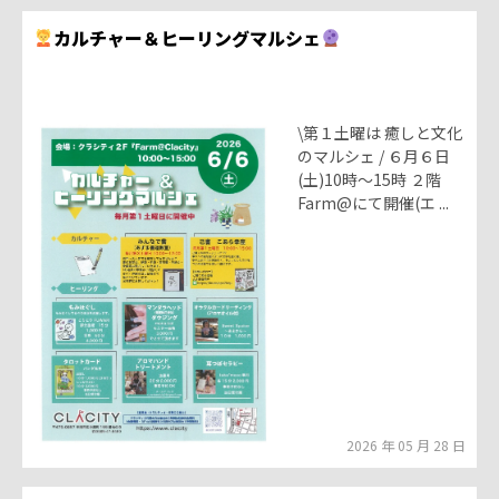
カルチャー＆ヒーリングマルシェ
\第１土曜は 癒しと文化
のマルシェ / ６月６日
(土)10時～15時 ２階
Farm@にて開催(エ ...
2026 年 05 月 28 日