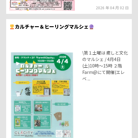
2026 年 04 月 02 日
カルチャー＆ヒーリングマルシェ
\第１土曜は 癒しと文化
のマルシェ / 4月4日
(土)10時～15時 ２階
Farm@にて開催(エレ
ベ ...