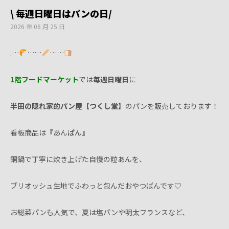
\ 毎週日曜日はパンの日/
2026 年 06 月 25 日
.…
……
……
1階フードマーケット
では
毎週日曜日
に
半田の隠れ家的パン屋【つくし堂】
のパンを販売しております！
看板商品は『あんぱん』
銅鍋で丁寧に炊き上げた自慢の粒あんを、
ブリオッシュ生地でふわっと包んだおやつぱんです♡
お総菜パンも人気で、夏は塩パンや明太フランスなど、