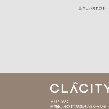
美味しい淹れ方トー
〒475-0857
半田市広小路町155番地の3 クラシテ