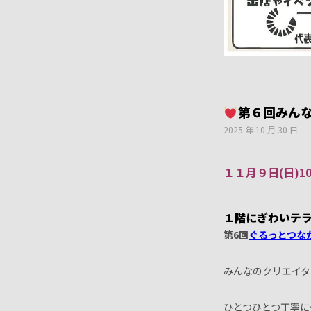
第６回みん
2025 年 10 月 30 日
１１月９日(日)
1
１階にぎわいテ
第6回
ぐるっとつな
みんなのクリエイタ
ひとつひとつ丁寧に