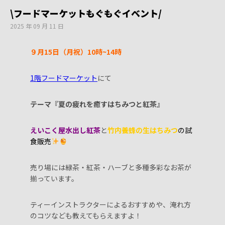
\フードマーケットもぐもぐイベント/
2025 年 09 月 11 日
９月15日（月祝）10時~14時
1階フードマーケット
にて
テーマ『夏の疲れを癒すはちみつと紅茶』
えいこく屋水出し紅茶
と
竹内養蜂の生はちみつ
の試
食販売
売り場には緑茶・紅茶・ハーブと多種多彩なお茶が
揃っています。
ティーインストラクターによるおすすめや、淹れ方
のコツなども教えてもらえますよ！