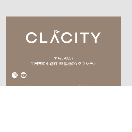
〒475-0857
半田市広小路町155番地の3 クラシティ
ニュース
アクセス
運営会社・管理会社
ショップリスト
施設案内
フロアガイド